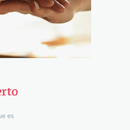
erto
ue es